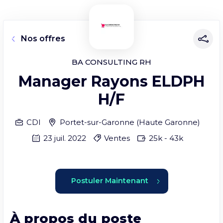
Nos offres
BA CONSULTING RH
Manager Rayons ELDPH
H/F
CDI
Portet-sur-Garonne
(
Haute Garonne
)
23 juil. 2022
Ventes
25
k -
43
k
Postuler Maintenant
À propos du poste